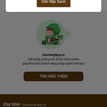
Đến Nếp Xanh
GiaoHangNgay.vn
Giải pháp quảng cáo & bán hàng online
giúp khai thác khách hàng xung quanh nhà bạn
TÌM HIỂU THÊM
Chợ Xổm
GiaoHangNgay.vn