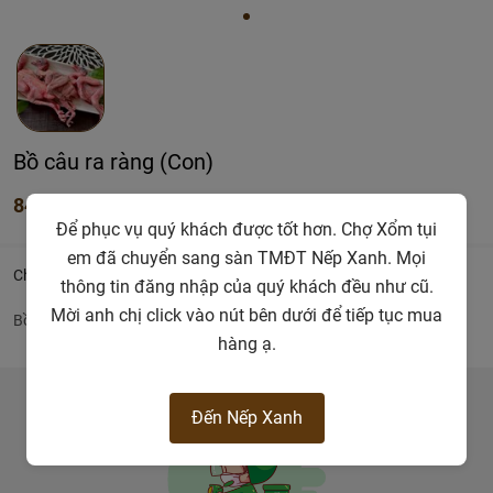
Bồ câu ra ràng (Con)
84.000đ
Để phục vụ quý khách được tốt hơn. Chợ Xổm tụi
em đã chuyển sang sàn TMĐT Nếp Xanh. Mọi
Chi tiết
thông tin đăng nhập của quý khách đều như cũ.
Mời anh chị click vào nút bên dưới để tiếp tục mua
Bồ câu
hàng ạ.
Đến Nếp Xanh