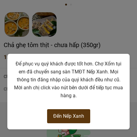
Chả ghẹ tôm thịt - chưa hấp (350gr)
155.000đ
Để phục vụ quý khách được tốt hơn. Chợ Xổm tụi
em đã chuyển sang sàn TMĐT Nếp Xanh. Mọi
Chi tiết
thông tin đăng nhập của quý khách đều như cũ.
Mời anh chị click vào nút bên dưới để tiếp tục mua
Chả ghẹ tôm thịt
hàng ạ.
Đến Nếp Xanh