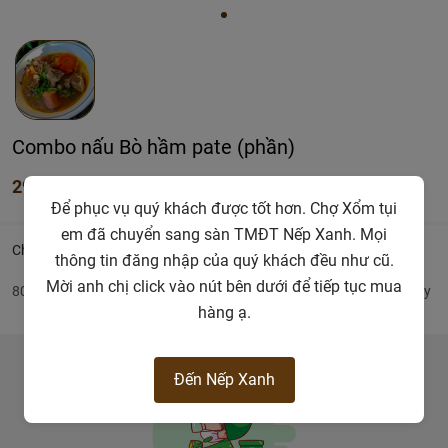
Combo nấu Bò hầm pate (phần)
295.000đ
Để phục vụ quý khách được tốt hơn. Chợ Xổm tụi
em đã chuyển sang sàn TMĐT Nếp Xanh. Mọi
Chi tiết
thông tin đăng nhập của quý khách đều như cũ.
Mời anh chị click vào nút bên dưới để tiếp tục mua
800gr sườn dây, 1 gói gia vị, pate, 300gr cà rốt, 1 củ hành tây, sả cây
hàng ạ.
Đến Nếp Xanh