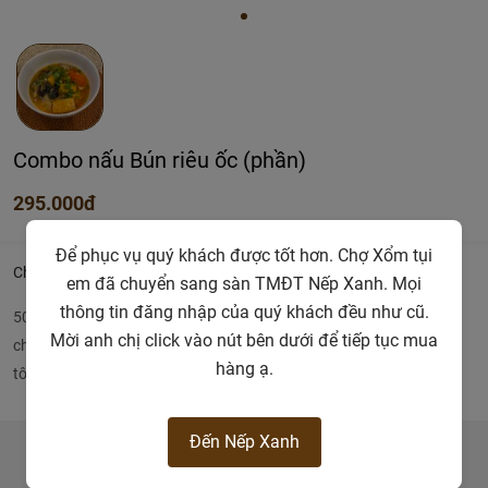
Combo nấu Bún riêu ốc (phần)
295.000đ
Để phục vụ quý khách được tốt hơn. Chợ Xổm tụi
Chi tiết
em đã chuyển sang sàn TMĐT Nếp Xanh. Mọi
thông tin đăng nhập của quý khách đều như cũ.
500gr cua xay, 250gr ốc bươu làm sạch, 1 hộp đậu hủ, 300gr cà
Mời anh chị click vào nút bên dưới để tiếp tục mua
chua, 500gr bún và 1 gói gia vị bún riêu ốc , dấm bổng, sate, mắm
hàng ạ.
tôm
Đến Nếp Xanh