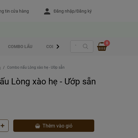
g tin cửa hàng
Đăng nhập/Đăng ký
0
COMBO LẨU
COMBO - CUỐN
MÓN XỔM ƯỚP SẴN
m
Combo nấu Lòng xào hẹ - Ướp sẵn
u Lòng xào hẹ - Ướp sẵn
Thêm vào giỏ