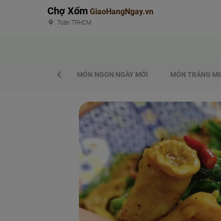
Chợ Xổm
GiaoHangNgay.vn
Toàn TPHCM
MÓN NGON NGÀY MỚI
MÓN TRÁNG MI