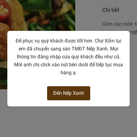
Chi tiết
Gồm các món: ti
hẹ hương và ngh
Để phục vụ quý khách được tốt hơn. Chợ Xổm tụi
em đã chuyển sang sàn TMĐT Nếp Xanh. Mọi
thông tin đăng nhập của quý khách đều như cũ.
Mời anh chị click vào nút bên dưới để tiếp tục mua
hàng ạ.
Đến Nếp Xanh