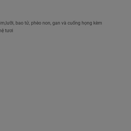
m,lưỡi, bao tử, phèo non, gan và cuống họng kèm
ệ tươi