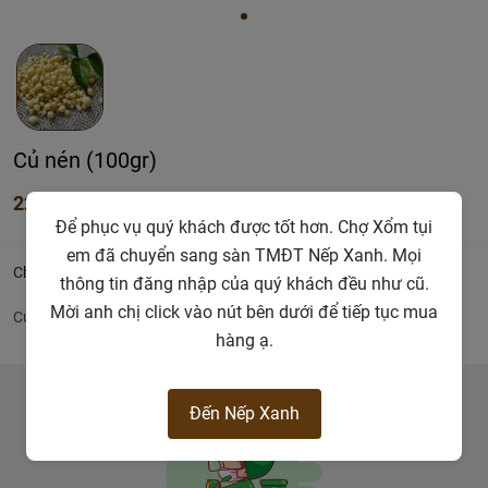
Củ nén (100gr)
22.000đ
Để phục vụ quý khách được tốt hơn. Chợ Xổm tụi
em đã chuyển sang sàn TMĐT Nếp Xanh. Mọi
Chi tiết
thông tin đăng nhập của quý khách đều như cũ.
Mời anh chị click vào nút bên dưới để tiếp tục mua
Củ nén
hàng ạ.
Đến Nếp Xanh