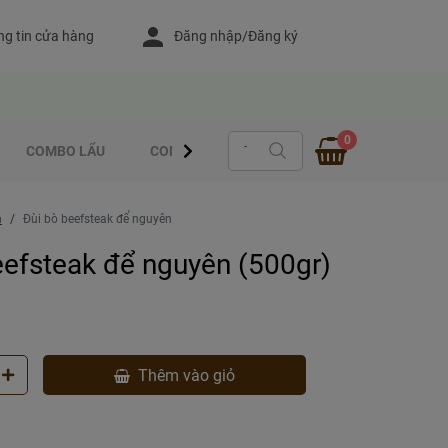
g tin cửa hàng
Đăng nhập/Đăng ký
0
COMBO LẨU
COMBO - CUỐN
MÓN XỔM ƯỚP SẴN
m
Đùi bò beefsteak để nguyên
eefsteak để nguyên (500gr)
Thêm vào giỏ