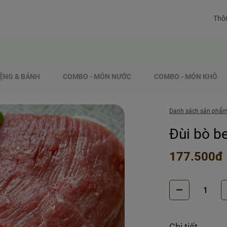
Thôn
ỆNG & BÁNH
COMBO - MÓN NƯỚC
COMBO - MÓN KHÔ
Danh sách sản phẩ
Đùi bò b
177.500đ
Chi tiết