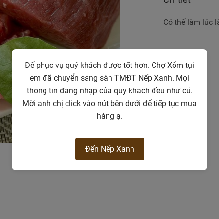
Có thể làm lúc l
Để phục vụ quý khách được tốt hơn. Chợ Xổm tụi
em đã chuyển sang sàn TMĐT Nếp Xanh. Mọi
thông tin đăng nhập của quý khách đều như cũ.
Mời anh chị click vào nút bên dưới để tiếp tục mua
hàng ạ.
Đến Nếp Xanh