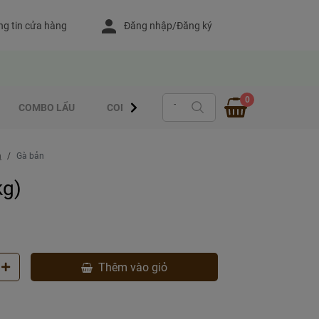
g tin cửa hàng
Đăng nhập/Đăng ký
0
COMBO LẨU
COMBO - CUỐN
MÓN XỔM ƯỚP SẴN
m
Gà bản
kg)
Thêm vào giỏ