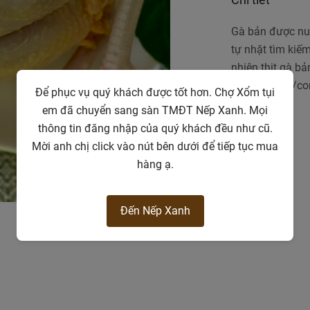
Gà bản được nuô
tự nhặt tìm kiế
nhiên thịt gà b
còn tầm 1kg/co
Để phục vụ quý khách được tốt hơn. Chợ Xổm tụi
em đã chuyển sang sàn TMĐT Nếp Xanh. Mọi
thông tin đăng nhập của quý khách đều như cũ.
Mời anh chị click vào nút bên dưới để tiếp tục mua
hàng ạ.
Đến Nếp Xanh