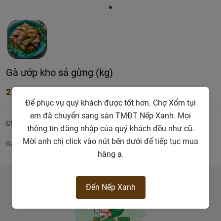
Gà ướp kho sả gừng (kg)
276.000đ
Để phục vụ quý khách được tốt hơn. Chợ Xổm tụi
em đã chuyển sang sàn TMĐT Nếp Xanh. Mọi
Chi tiết
thông tin đăng nhập của quý khách đều như cũ.
Mời anh chị click vào nút bên dưới để tiếp tục mua
Gà ướp kho sả gừng
hàng ạ.
Đến Nếp Xanh