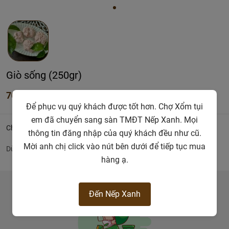
Giò sống (250gr)
70.000đ
Để phục vụ quý khách được tốt hơn. Chợ Xổm tụi
em đã chuyển sang sàn TMĐT Nếp Xanh. Mọi
Chi tiết
thông tin đăng nhập của quý khách đều như cũ.
Mời anh chị click vào nút bên dưới để tiếp tục mua
Dùng để nấu canh, làm mọc
hàng ạ.
Đến Nếp Xanh