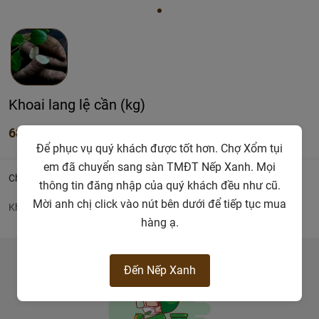
Khoai lang lệ cần (kg)
68.000đ
Để phục vụ quý khách được tốt hơn. Chợ Xổm tụi
em đã chuyển sang sàn TMĐT Nếp Xanh. Mọi
Chi tiết
thông tin đăng nhập của quý khách đều như cũ.
Mời anh chị click vào nút bên dưới để tiếp tục mua
Khoai lang lệ cần
hàng ạ.
Đến Nếp Xanh