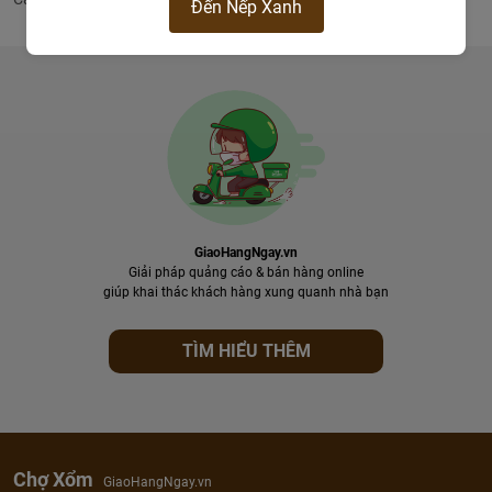
Đến Nếp Xanh
GiaoHangNgay.vn
Giải pháp quảng cáo & bán hàng online
giúp khai thác khách hàng xung quanh nhà bạn
TÌM HIỂU THÊM
Chợ Xổm
GiaoHangNgay.vn