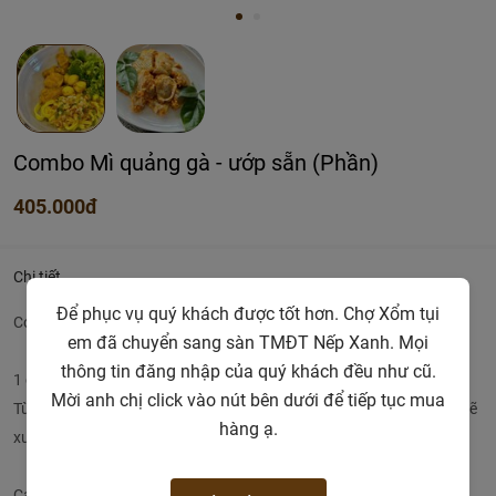
Combo Mì quảng gà - ướp sẵn (Phần)
405.000đ
Chi tiết
Để phục vụ quý khách được tốt hơn. Chợ Xổm tụi
Combo nấu Mì quảng gà:
em đã chuyển sang sàn TMĐT Nếp Xanh. Mọi
thông tin đăng nhập của quý khách đều như cũ.
1 con gà tầm 1kg, gà chặt vừa và ướp gia vị, 500gr mì quảng
Mời anh chị click vào nút bên dưới để tiếp tục mua
Tùy hôm con gà có thể lớn hơn ( dao động từ 1kg - 1.5kg), chợ em sẽ
hàng ạ.
xuất hóa đơn theo số ký con gà
Các chị mua rau ăn kèm giúp Chợ em: như cải con hay bắp cái bào