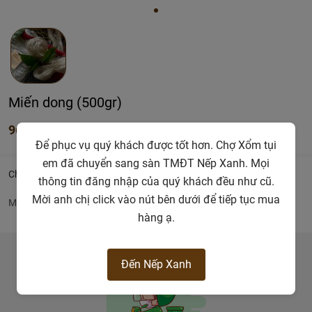
Miến dong (500gr)
96.000đ
Để phục vụ quý khách được tốt hơn. Chợ Xổm tụi
em đã chuyển sang sàn TMĐT Nếp Xanh. Mọi
Chi tiết
thông tin đăng nhập của quý khách đều như cũ.
Mời anh chị click vào nút bên dưới để tiếp tục mua
Miến dong
hàng ạ.
Đến Nếp Xanh