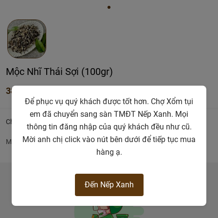
Mộc Nhĩ Thái Sợi (100gr)
38.000đ
Để phục vụ quý khách được tốt hơn. Chợ Xổm tụi
em đã chuyển sang sàn TMĐT Nếp Xanh. Mọi
Chi tiết
thông tin đăng nhập của quý khách đều như cũ.
Mời anh chị click vào nút bên dưới để tiếp tục mua
Mộc Nhĩ
hàng ạ.
Đến Nếp Xanh