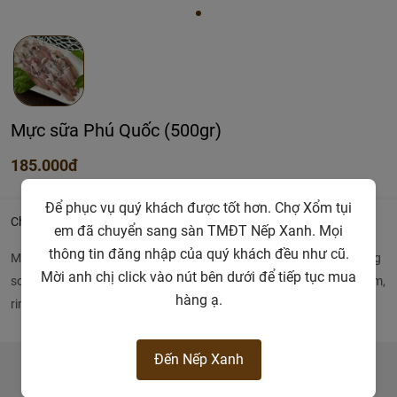
Mực sữa Phú Quốc (500gr)
185.000đ
Để phục vụ quý khách được tốt hơn. Chợ Xổm tụi
Chi tiết
em đã chuyển sang sàn TMĐT Nếp Xanh. Mọi
thông tin đăng nhập của quý khách đều như cũ.
Mực không cần làm sạch. Các chị nấu nồi nước sôi thả mực rã đông
Mời anh chị click vào nút bên dưới để tiếp tục mua
sơ vào. Mực nổi lên là vớt ra được. Mực sữa hợp để chiên nước mắm,
hàng ạ.
rim mặn ngọt, nhúng giấm hay xào
Đến Nếp Xanh