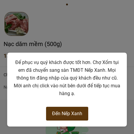
Nạc dăm mềm (500g)
139.500đ
Để phục vụ quý khách được tốt hơn. Chợ Xổm tụi
em đã chuyển sang sàn TMĐT Nếp Xanh. Mọi
Chi tiết
thông tin đăng nhập của quý khách đều như cũ.
Mời anh chị click vào nút bên dưới để tiếp tục mua
Nạc dăm mềm
hàng ạ.
Đến Nếp Xanh