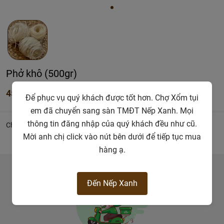
Phở khô (500gr)
45.000đ
Để phục vụ quý khách được tốt hơn. Chợ Xổm tụi
em đã chuyển sang sàn TMĐT Nếp Xanh. Mọi
thông tin đăng nhập của quý khách đều như cũ.
Chi tiết
Mời anh chị click vào nút bên dưới để tiếp tục mua
hàng ạ.
Đến Nếp Xanh