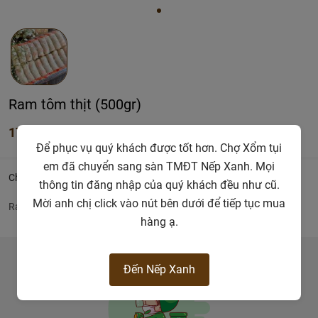
Ram tôm thịt (500gr)
176.000đ
Để phục vụ quý khách được tốt hơn. Chợ Xổm tụi
em đã chuyển sang sàn TMĐT Nếp Xanh. Mọi
Chi tiết
thông tin đăng nhập của quý khách đều như cũ.
Mời anh chị click vào nút bên dưới để tiếp tục mua
Ram tôm thịt
hàng ạ.
Đến Nếp Xanh