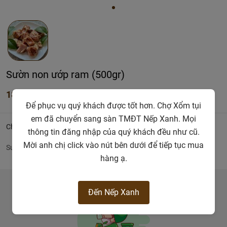
Sườn non ướp ram (500gr)
187.500đ
Để phục vụ quý khách được tốt hơn. Chợ Xổm tụi
em đã chuyển sang sàn TMĐT Nếp Xanh. Mọi
Chi tiết
thông tin đăng nhập của quý khách đều như cũ.
Mời anh chị click vào nút bên dưới để tiếp tục mua
Sườn non ướp ram
hàng ạ.
Đến Nếp Xanh