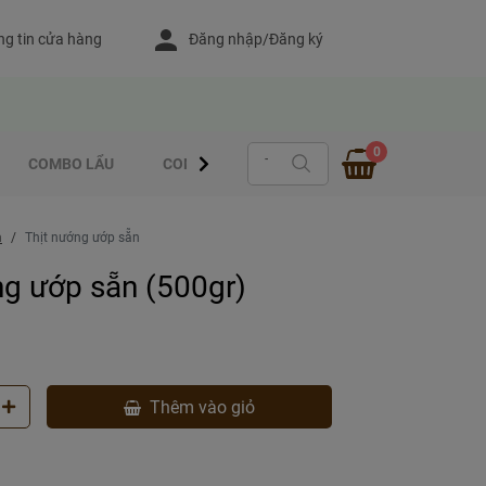
g tin cửa hàng
Đăng nhập/Đăng ký
0
COMBO LẨU
COMBO - CUỐN
MÓN XỔM ƯỚP SẴN
m
Thịt nướng ướp sẵn
ng ướp sẵn (500gr)
Thêm vào giỏ