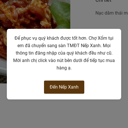
Nạc dăm thái m
Để phục vụ quý khách được tốt hơn. Chợ Xổm tụi
em đã chuyển sang sàn TMĐT Nếp Xanh. Mọi
thông tin đăng nhập của quý khách đều như cũ.
Mời anh chị click vào nút bên dưới để tiếp tục mua
hàng ạ.
Đến Nếp Xanh