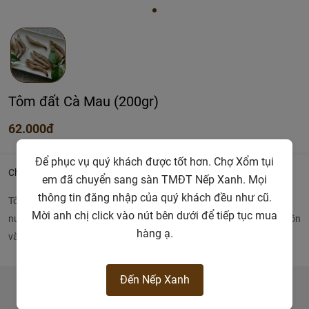
Tôm đất Cà Mau (200gr)
62.000đ
Để phục vụ quý khách được tốt hơn. Chợ Xổm tụi
Chi tiết
em đã chuyển sang sàn TMĐT Nếp Xanh. Mọi
thông tin đăng nhập của quý khách đều như cũ.
Tôm được đánh bắt từ rừng sinh thái Cà Mau. Tôm chỉ có khi con
Mời anh chị click vào nút bên dưới để tiếp tục mua
nước lên là ngày mùng 1 và 15 hàng tháng, được cấp đông tại nguồn
hàng ạ.
và đưa về chợ
Đến Nếp Xanh