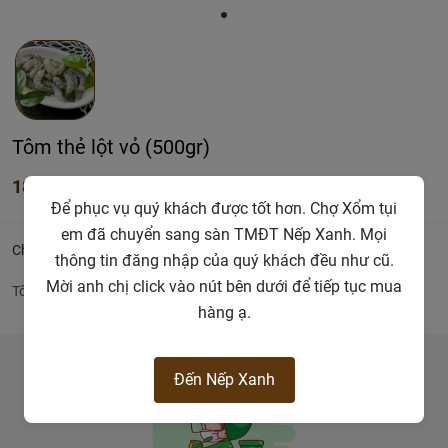
Tôm thẻ lột vỏ (500gr)
185.000đ
Để phục vụ quý khách được tốt hơn. Chợ Xổm tụi
em đã chuyển sang sàn TMĐT Nếp Xanh. Mọi
Chi tiết
thông tin đăng nhập của quý khách đều như cũ.
Mời anh chị click vào nút bên dưới để tiếp tục mua
Tôm thẻ lột vỏ
hàng ạ.
Đến Nếp Xanh