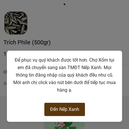
Trích Phile (500gr)
117.500đ
Để phục vụ quý khách được tốt hơn. Chợ Xổm tụi
em đã chuyển sang sàn TMĐT Nếp Xanh. Mọi
Chi tiết
thông tin đăng nhập của quý khách đều như cũ.
Mời anh chị click vào nút bên dưới để tiếp tục mua
Trích Phile làm gỏi hoặc tầm bột chiên giòn
hàng ạ.
Đến Nếp Xanh