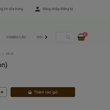
g tin cửa hàng
Đăng nhập/Đăng ký
0
COMBO LẨU
COMBO - CUỐN
MÓN XỔM ƯỚP SẴN
m
Vịt cỏ
on)
Thêm vào giỏ