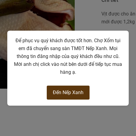
Vịt được cho ăn 
mới được 1,2kg
Để phục vụ quý khách được tốt hơn. Chợ Xổm tụi
em đã chuyển sang sàn TMĐT Nếp Xanh. Mọi
thông tin đăng nhập của quý khách đều như cũ.
Mời anh chị click vào nút bên dưới để tiếp tục mua
hàng ạ.
Đến Nếp Xanh